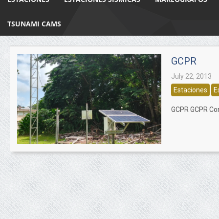
TSUNAMI CAMS
GCPR
July 22, 2013
Estaciones
E
GCPR GCPR Con