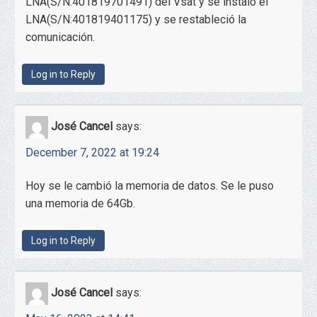
LNA(S/N:401819701491) del Vsat y se instaló el
LNA(S/N:401819401175) y se restableció la
comunicación.
Log in to Reply
José Cancel
says:
December 7, 2022 at 19:24
Hoy se le cambió la memoria de datos. Se le puso
una memoria de 64Gb.
Log in to Reply
José Cancel
says: