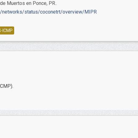
 de Muertos en Ponce, PR..
on/networks/status/coconetrt/overview/MIPR
S-ICMP
ICMP).