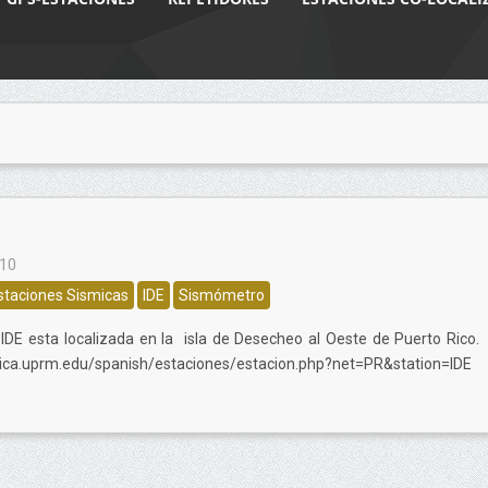
010
staciones Sismicas
IDE
Sismómetro
 IDE esta localizada en la isla de Desecheo al Oeste de Puerto Rico.
mica.uprm.edu/spanish/estaciones/estacion.php?net=PR&station=IDE