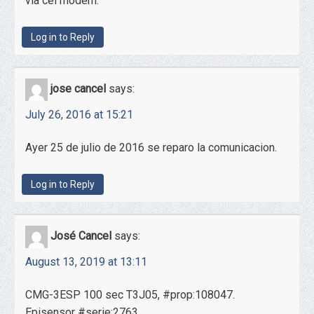
via cel modem.
Log in to Reply
jose cancel
says:
July 26, 2016 at 15:21
Ayer 25 de julio de 2016 se reparo la comunicacion.
Log in to Reply
José Cancel
says:
August 13, 2019 at 13:11
CMG-3ESP 100 sec T3J05, #prop:108047.
Episensor #serie:2763