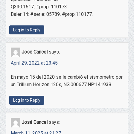
Q330:1617, #prop: 110173
Baler 14: #serie: 05789, #prop:110177.
Log in to Reply
José Cancel
says:
April 29, 2022 at 23:45
En mayo 15 del 2020 se le cambió el sismometro por
un Trillium Horizon 120s, NS:000677.NP:141938.
Log in to Reply
José Cancel
says:
March 11, 2025 at 21:27