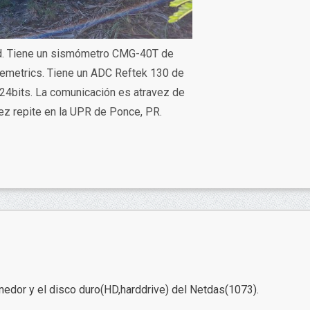
d. Tiene un sismómetro CMG-40T de
nemetrics. Tiene un ADC Reftek 130 de
 24bits. La comunicación es atravez de
ez repite en la UPR de Ponce, PR.
enedor y el disco duro(HD,harddrive) del Netdas(1073).