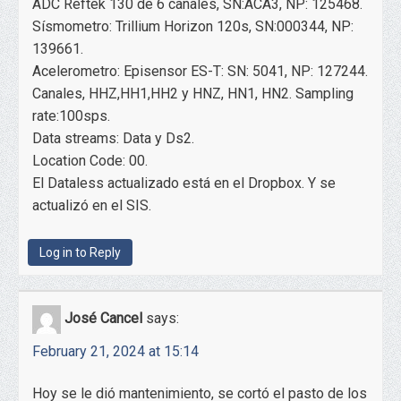
ADC Reftek 130 de 6 canales, SN:ACA3, NP: 125468.
Sísmometro: Trillium Horizon 120s, SN:000344, NP:
139661.
Acelerometro: Episensor ES-T: SN: 5041, NP: 127244.
Canales, HHZ,HH1,HH2 y HNZ, HN1, HN2. Sampling
rate:100sps.
Data streams: Data y Ds2.
Location Code: 00.
El Dataless actualizado está en el Dropbox. Y se
actualizó en el SIS.
Log in to Reply
José Cancel
says:
February 21, 2024 at 15:14
Hoy se le dió mantenimiento, se cortó el pasto de los