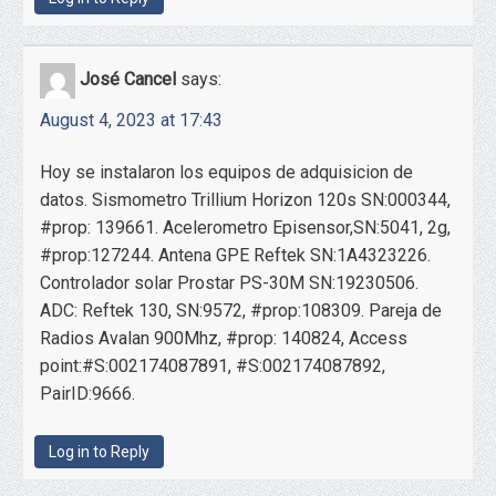
José Cancel
says:
August 4, 2023 at 17:43
Hoy se instalaron los equipos de adquisicion de
datos. Sismometro Trillium Horizon 120s SN:000344,
#prop: 139661. Acelerometro Episensor,SN:5041, 2g,
#prop:127244. Antena GPE Reftek SN:1A4323226.
Controlador solar Prostar PS-30M SN:19230506.
ADC: Reftek 130, SN:9572, #prop:108309. Pareja de
Radios Avalan 900Mhz, #prop: 140824, Access
point:#S:002174087891, #S:002174087892,
PairID:9666.
Log in to Reply