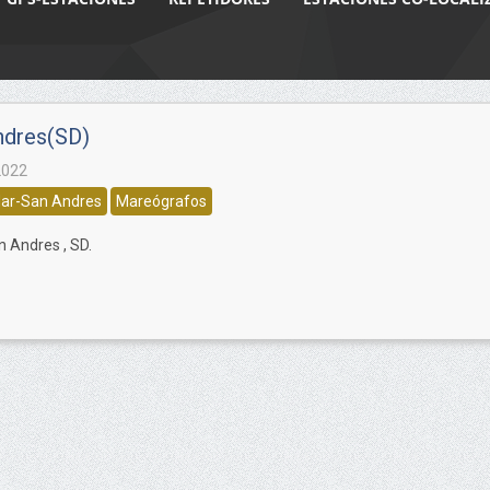
ndres(SD)
2022
ar-San Andres
Mareógrafos
 Andres , SD.