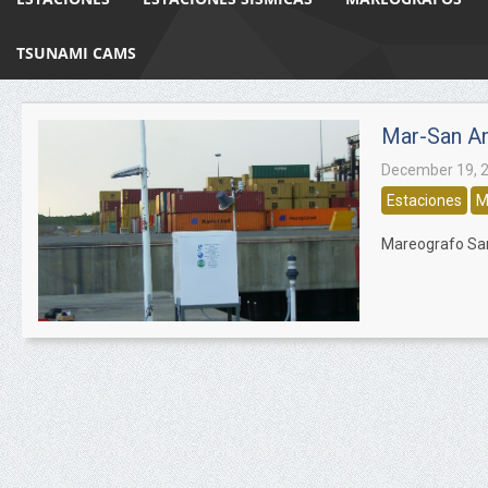
TSUNAMI CAMS
Mar-San A
December 19, 
Estaciones
M
Mareografo San