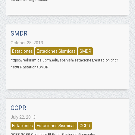
SMDR
October 28, 2013
Estaciones
Estaciones Sismicas
SMDR
https://redsismica.uprm.edu/spanish/estaciones/estacion.php?
net=PR&station=SMDR
GCPR
July 22, 2013
Estaciones
Estaciones Sismicas
GCPR
GCPR GCPR Convento El Buen Pastor en Guaynabo