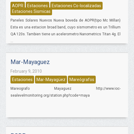
AOPR
Estaciones
Estaciones Co-localizadas
Estaciones Sismicas
Paneles Solares Nuevos Nueva boveda de AOPR(tipo Mc Millan)
Esta es una estacion broad band, cuyo sismometro es un Trillium
QA 120s. Tambien tiene un acelerometro Nanometrics Titan 4g. El
...
Mar-Mayaguez
February 9, 2010
Estaciones
Mar-Mayagüez
Mareógrafos
Mareografo Mayaguez http://www.ioc-
sealevelmonitoring.org/station.php?code=maya